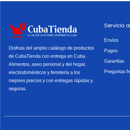
o
Servicio a
Envíos
Disfruta del amplio catálogo de productos
Pagos
de CubaTienda con entrega en Cuba.
Garantías
Alimentos, aseo personal y del hogar,
Preguntas f
electrodomésticos y ferretería a los
mejores precios y con entregas rápidas y
seguras.