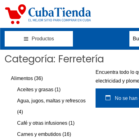
S
S
a
a
l
l
t
t
a
a
Productos
B
r
r
ú
Categoría:
Ferretería
a
a
s
l
l
q
Encuentra todo lo q
a
c
u
3
Alimentos
36
electricidad y plome
n
o
e
6
1
Aceites y grasas
1
a
n
d
No se han e
v
t
p
p
Agua, jugos, maltas y refrescos
a
e
e
4
r
r
4
p
g
n
a
p
o
o
1
Café y otras infusiones
1
a
i
r
r
d
d
1
p
c
d
Carnes y embutidos
16
a