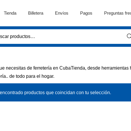
Tienda
Billetera
Envíos
Pagos
Preguntas fre
Bus
ue necesitas de ferretería en CubaTienda, desde herramientas h
ría.. de todo para el hogar.
ncontrado productos que coincidan con tu selección.