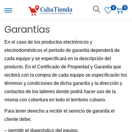
S
S
0
0
a
a
l
l
Garantías
t
t
a
a
En el caso de los productos electrónicos y
r
r
electrodomésticos el período de garantía dependerá de
a
a
cada equipo y se especificará en la descripción del
l
l
producto. En el Certificado de Propiedad y Garantía que
a
c
recibirá con la compra de cada equipo se especificarán los
n
o
términos y condiciones de dicha garantía y la dirección y
a
n
contactos de los talleres donde podrá hacer uso de la
v
t
misma con cobertura en todo el territorio cubano.
e
e
g
n
Para tener derecho a recibir el servicio de garantía el
a
i
cliente debe:
c
d
– permitir el diagnóstico del equipo.