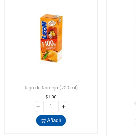
Jugo de Naranja (200 ml)
$
1.00
J
u
Añadir
g
o