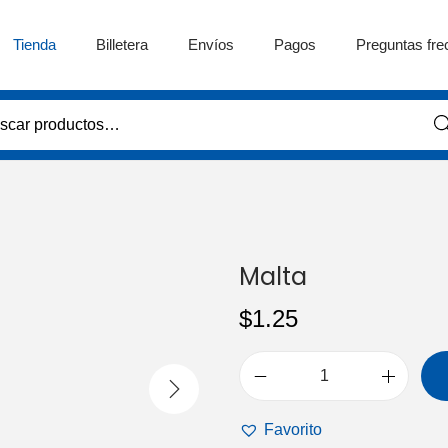
Tienda
Billetera
Envíos
Pagos
Preguntas fre
Bus
Malta
$
1.25
M
a
Favorito
l