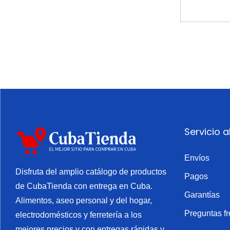
d
e
N
a
r
a
n
j
a
Servicio a
(
2
Envíos
Disfruta del amplio catálogo de productos
0
Pagos
de CubaTienda con entrega en Cuba.
0
Garantías
Alimentos, aseo personal y del hogar,
m
Preguntas f
electrodomésticos y ferretería a los
l
mejores precios y con entregas rápidas y
)