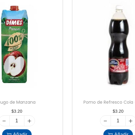
Jugo de Manzana
Pomo de Refresco Cola (1
$
3.20
$
3.20
J
P
u
o
Añadir
Añadir