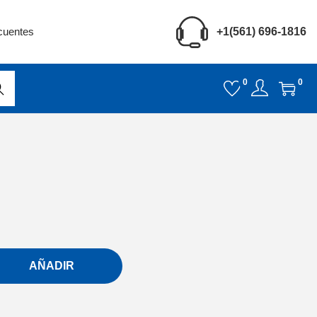
cuentes
+1(561) 696-1816
0
0
car
AÑADIR