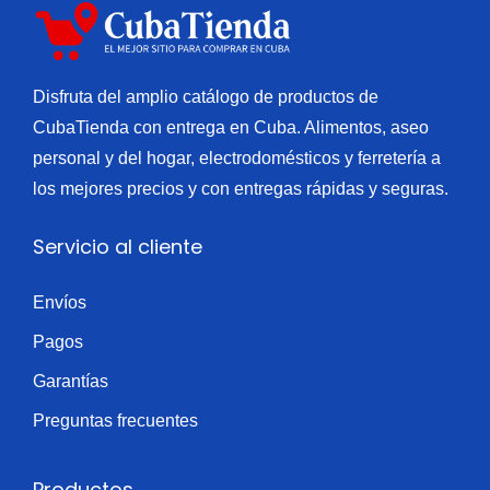
a
d
(
(
d
a
1
1
d
0
l
Disfruta del amplio catálogo de productos de
l
i
CubaTienda con entrega en Cuba. Alimentos, aseo
i
b
personal y del hogar, electrodomésticos y ferretería a
b
r
los mejores precios y con entregas rápidas y seguras.
r
a
Servicio al cliente
a
)
s
c
Envíos
)
a
c
n
Pagos
a
t
Garantías
n
i
Preguntas frecuentes
t
d
i
a
Productos
d
d