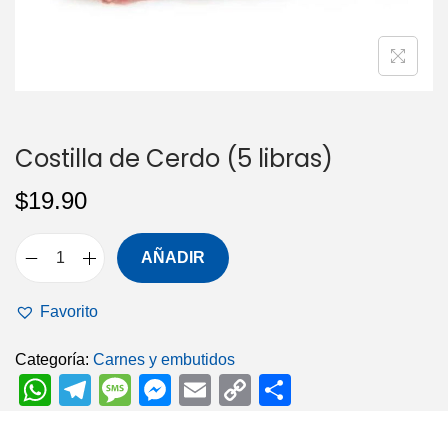
i
o
ó
n
Costilla de Cerdo (5 libras)
$
19.90
AÑADIR
C
o
Favorito
s
t
Categoría:
Carnes y embutidos
W
T
M
M
E
C
C
i
l
h
el
e
e
m
o
o
l