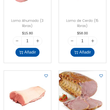
)
c
a
Lomo Ahumado (3
Lomo de Cerdo (15
n
libras)
libras)
t
$
15.80
$
58.00
i
L
L
d
o
o
Añadir
Añadir
a
m
m
d
o
o
A
d
h
e
u
C
m
e
a
r
d
d