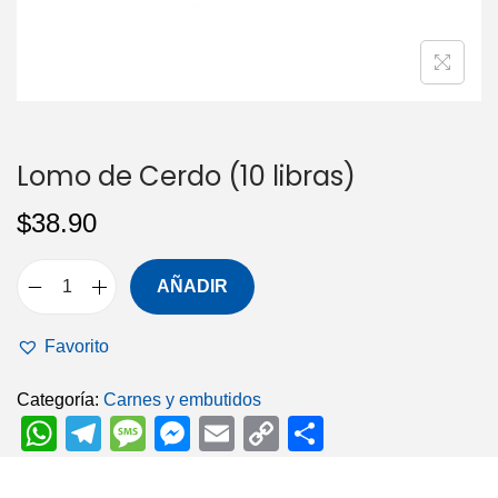
i
o
ó
n
Lomo de Cerdo (10 libras)
$
38.90
AÑADIR
L
o
Favorito
m
o
Categoría:
Carnes y embutidos
W
T
M
M
E
C
C
d
e
h
el
e
e
m
o
o
C