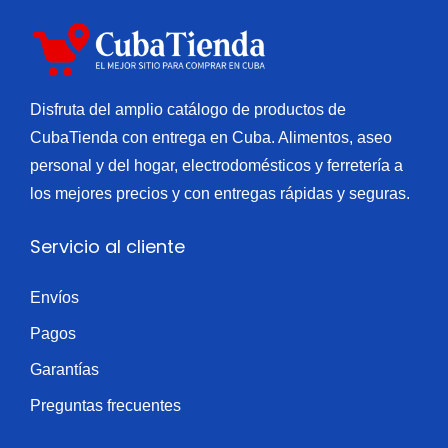
(
t
e
(
4
i
p
1
0
d
o
5
0
a
l
Disfruta del amplio catálogo de productos de
l
g
d
l
CubaTienda con entrega en Cuba. Alimentos, aseo
i
)
o
personal y del hogar, electrodomésticos y ferretería a
b
c
y
los mejores precios y con entregas rápidas y seguras.
r
a
c
a
n
Servicio al cliente
e
s
t
r
)
i
Envíos
d
c
d
o
Pagos
a
a
(
n
Garantías
d
1
t
Preguntas frecuentes
0
i
u
d