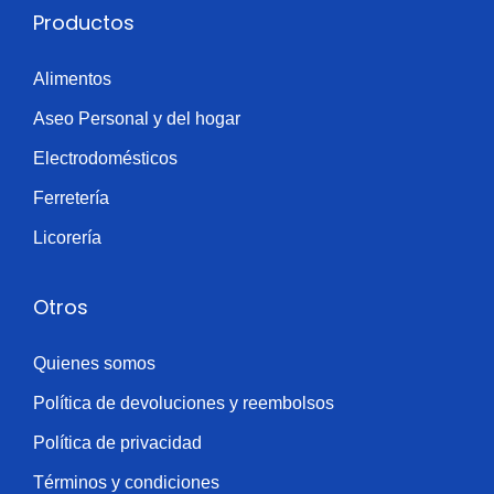
Productos
n
a
i
d
Alimentos
d
a
Aseo Personal y del hogar
d
Electrodomésticos
e
Ferretería
s
Licorería
3
4
0
Otros
g
)
Quienes somos
c
Política de devoluciones y reembolsos
a
Política de privacidad
n
Términos y condiciones
t